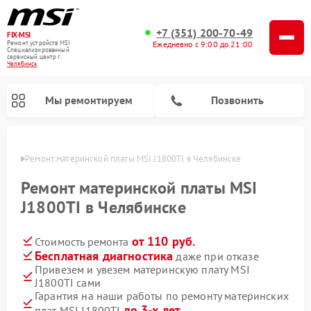
+7 (351) 200-70-49
FIX-MSI
Ремонт устройств MSI
Ежедневно с 9:00 до 21:00
Специализированный
cервисный центр г.
Челябинск
Мы ремонтируем
Позвонить
инске
Ремонт материнской платы MSI J1800TI в Челябинске
Ремонт материнской платы MSI
J1800TI в Челябинске
от 110 руб.
Стоимость ремонта
Бесплатная диагностика
даже при отказе
Привезем и увезем материнскую плату MSI
J1800TI сами
Гарантия на наши работы по ремонту материнских
до 3-х лет
плат MSI J1800TI