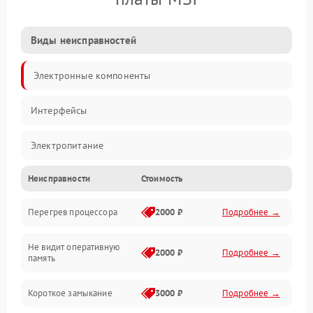
Виды неисправностей
Электронные компоненты
Интерфейсы
Электропитание
Неисправности
Стоимость
Корпус/Герметичность
Перегрев процессора
2000 ₽
Подробнее →
Механика
Не видит оперативную
ПО/Микропрограмма
2000 ₽
Подробнее →
память
Короткое замыкание
3000 ₽
Подробнее →