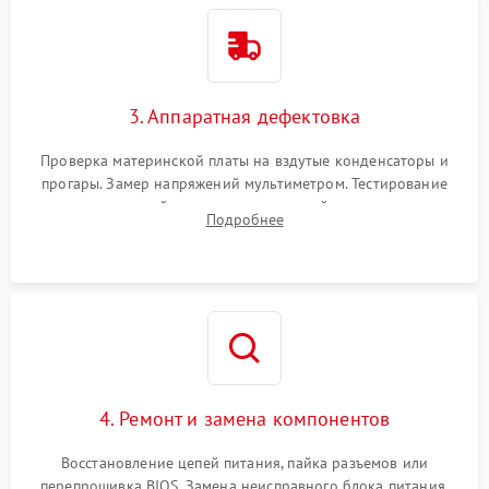
3. Аппаратная дефектовка
Проверка материнской платы на вздутые конденсаторы и
прогары. Замер напряжений мультиметром. Тестирование
оперативной памяти и накопителей с помощью
Подробнее
диагностического ПО для выявления сбойных секторов и
ошибок.
4. Ремонт и замена компонентов
Восстановление цепей питания, пайка разъемов или
перепрошивка BIOS. Замена неисправного блока питания,