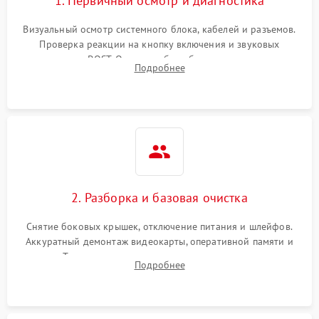
1. Первичный осмотр и диагностика
Визуальный осмотр системного блока, кабелей и разъемов.
Проверка реакции на кнопку включения и звуковых
сигналов POST. Оценка работы блока питания для
Подробнее
локализации базовых неисправностей без полного разбора.
2. Разборка и базовая очистка
Снятие боковых крышек, отключение питания и шлейфов.
Аккуратный демонтаж видеокарты, оперативной памяти и
кулеров. Тщательная очистка корпуса и радиаторов от пыли
Подробнее
с помощью сжатого воздуха для предотвращения
замыканий.