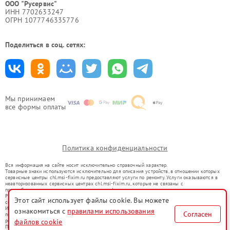
ООО "Русервис"
ИНН 7702633247
ОГРН 1077746335776
Поделиться в соц. сетях:
Мы принимаем
все формы оплаты
Политика конфиденциальности
Вся информация на сайте носит исключительно справочный характер.
Товарные знаки используются исключительно для описания устройств, в отношении которых
сервисные центры chl.msi-fixim.ru предоставляют услуги по ремонту. Услуги оказываются в
неавторизованных сервисных центрах chl.msi-fixim.ru, которые не связаны с
правообладателями товарных знаков или их официальными представителями.
Ремонт осуществляется для устройств, уже введенных в гражданский оборот в соответствии
Этот сайт использует файлы cookie. Вы можете
со статьей 1487 ГК РФ.
Использование товарных знаков не преследует цели индивидуализации услуг или введения
ознакомиться с
правилами использования
Согласен
потребителей в заблуждение, а служит для информирования о предоставляемых услугах по
ремонту техники указанных брендов.
файлов cookie
Представленная на сайте информация не является публичной офертой, определяемой