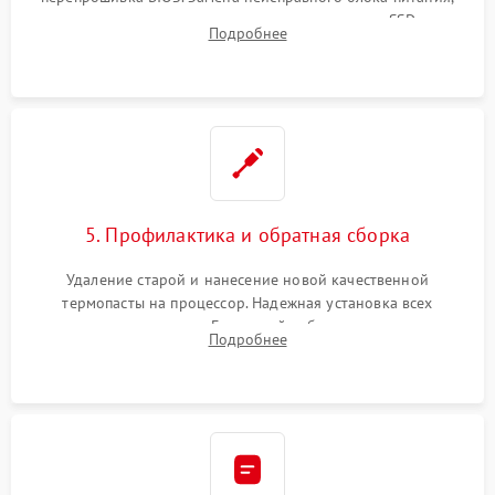
видеокарты, процессора или установка нового SSD для
Подробнее
восстановления и повышения скорости работы системы.
5. Профилактика и обратная сборка
Удаление старой и нанесение новой качественной
термопасты на процессор. Надежная установка всех
комплектующих в слоты. Грамотный кабель-менеджмент для
Подробнее
обеспечения правильной циркуляции воздуха внутри
корпуса ПК.