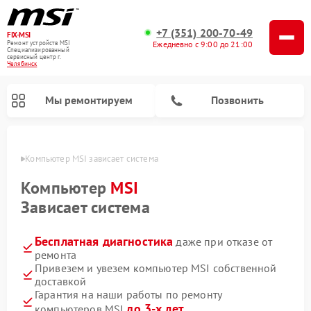
+7 (351) 200-70-49
FIX-MSI
Ремонт устройств MSI
Ежедневно с 9:00 до 21:00
Специализированный
cервисный центр г.
Челябинск
Мы ремонтируем
Позвонить
инске
Компьютер MSI зависает система
Компьютер
MSI
Зависает система
Бесплатная диагностика
даже при отказе от
ремонта
Привезем и увезем компьютер MSI собственной
доставкой
Гарантия на наши работы по ремонту
до 3-х лет
компьютеров MSI