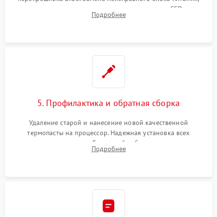
видеокарты, процессора или установка нового SSD для
Подробнее
восстановления и повышения скорости работы системы.
5. Профилактика и обратная сборка
Удаление старой и нанесение новой качественной
термопасты на процессор. Надежная установка всех
комплектующих в слоты. Грамотный кабель-менеджмент для
Подробнее
обеспечения правильной циркуляции воздуха внутри
корпуса ПК.