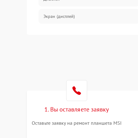
Экран (дисплей)
Связь
Разговор (микрофон, динамик)
Перегрев и нестабильная работа
Влага и механические повреждения
Сеть и интернет
1. Вы оставляете заявку
Зарядка и разъёмы
Оставьте заявку на ремонт планшета MSI
Программные сбои