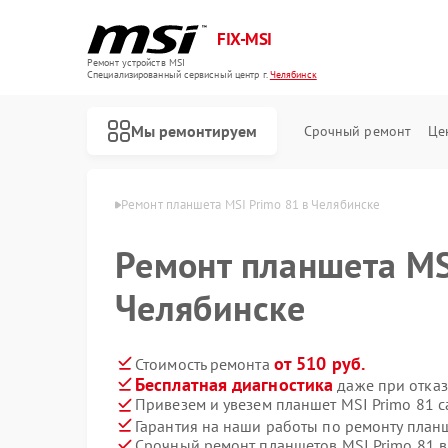
FIX-MSI
Ремонт устройств MSI
Специализированный cервисный центр г.
Челябинск
Мы ремонтируем
Срочный ремонт
Це
в MSI в Челябинске
Ремонт планшета MSI Primo 81 в Челябинске
Ремонт планшета MS
Челябинске
от 510 руб.
Стоимость ремонта
Бесплатная диагностика
даже при отказ
Привезем и увезем планшет MSI Primo 81 
Гарантия на наши работы по ремонту план
Срочный ремонт планшетов MSI Primo 81 в
Ремонт игровых консолей MSI